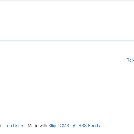
Rep
d
|
Top Users
| Made with
Kliqqi CMS
|
All RSS Feeds