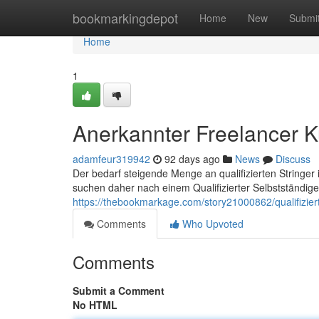
Home
bookmarkingdepot
Home
New
Submi
Home
1
Anerkannter Freelancer K
adamfeur319942
92 days ago
News
Discuss
Der bedarf steigende Menge an qualifizierten Stringer 
suchen daher nach einem Qualifizierter Selbstständiger
https://thebookmarkage.com/story21000862/qualifiziert
Comments
Who Upvoted
Comments
Submit a Comment
No HTML