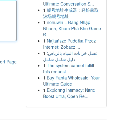
Ultimate Conversation S...
1
靓号地址生成器：轻松获取
波场靓号地址
1
nohuwin – Đăng Nhập
Nhanh, Khám Phá Kho Game
Đ...
1
Najtańsze Pudełka Przez
Internet: Zobacz ...
1
غسل خزانات المياه بالرياض:
دليل شامل شامل
ort Page
1
The system cannot fulfill
this request .
1
Buy Fanta Wholesale: Your
Ultimate Guide
1
Exploring Intimacy: Nitric
Boost Ultra, Open Re...