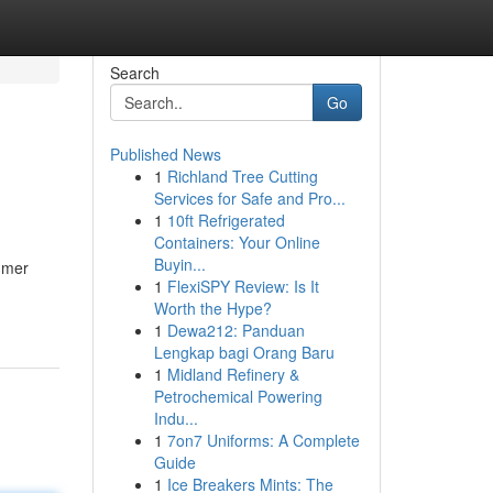
Search
Go
Published News
1
Richland Tree Cutting
Services for Safe and Pro...
1
10ft Refrigerated
Containers: Your Online
Buyin...
ehmer
1
FlexiSPY Review: Is It
Worth the Hype?
1
Dewa212: Panduan
Lengkap bagi Orang Baru
1
Midland Refinery &
Petrochemical Powering
Indu...
1
7on7 Uniforms: A Complete
Guide
1
Ice Breakers Mints: The