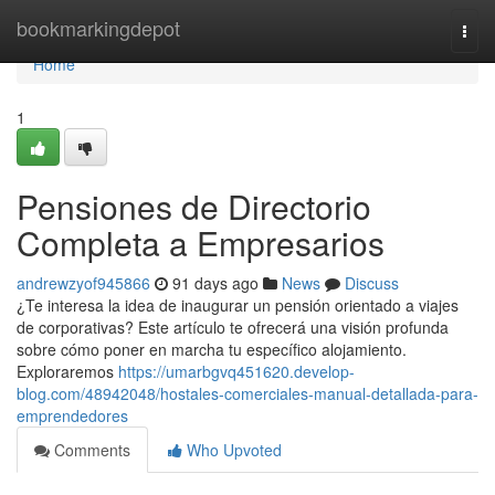
Home
bookmarkingdepot
Togg
navi
Home
1
Pensiones de Directorio
Completa a Empresarios
andrewzyof945866
91 days ago
News
Discuss
¿Te interesa la idea de inaugurar un pensión orientado a viajes
de corporativas? Este artículo te ofrecerá una visión profunda
sobre cómo poner en marcha tu específico alojamiento.
Exploraremos
https://umarbgvq451620.develop-
blog.com/48942048/hostales-comerciales-manual-detallada-para-
emprendedores
Comments
Who Upvoted