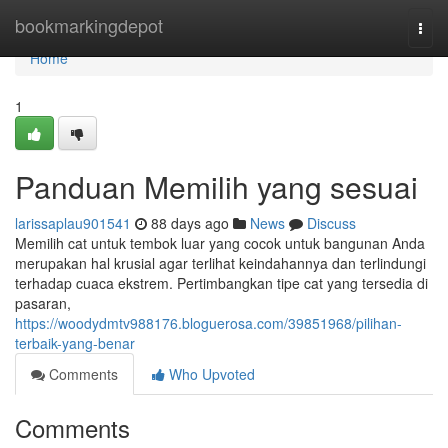
Home
bookmarkingdepot
Togg
navi
Home
1
Panduan Memilih yang sesuai
larissaplau901541
88 days ago
News
Discuss
Memilih cat untuk tembok luar yang cocok untuk bangunan Anda
merupakan hal krusial agar terlihat keindahannya dan terlindungi
terhadap cuaca ekstrem. Pertimbangkan tipe cat yang tersedia di
pasaran,
https://woodydmtv988176.bloguerosa.com/39851968/pilihan-
terbaik-yang-benar
Comments
Who Upvoted
Comments