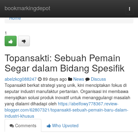
Home
bookmarkingdepot
Togg
navi
Home
1
Topansakti: Sebuah Pemain
Segar dalam Bidang Spesifik
abelzkcg088247
89 days ago
News
Discuss
Topansakti berkat strategi yang unik, kini menciptakan fokus di
seputar industri manufaktur pertanian. Organisasi ini membawa
menyajikan solusi produk inovatif untuk menanggulangi masalah
yang dialami dihadapi oleh
https://abelfowy778367.review-
blogger.com/62807321/topansakti-sebuah-pemain-baru-dalam-
industri-khusus
Comments
Who Upvoted