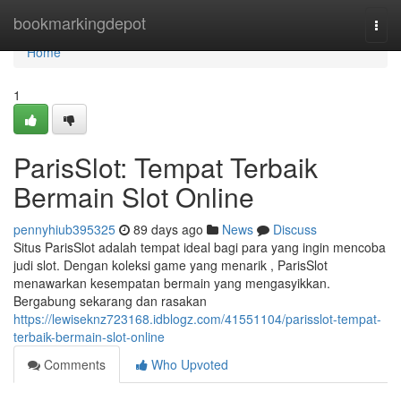
Home
bookmarkingdepot
Togg
navi
Home
1
ParisSlot: Tempat Terbaik
Bermain Slot Online
pennyhiub395325
89 days ago
News
Discuss
Situs ParisSlot adalah tempat ideal bagi para yang ingin mencoba
judi slot. Dengan koleksi game yang menarik , ParisSlot
menawarkan kesempatan bermain yang mengasyikkan.
Bergabung sekarang dan rasakan
https://lewiseknz723168.idblogz.com/41551104/parisslot-tempat-
terbaik-bermain-slot-online
Comments
Who Upvoted