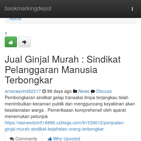
Home
bookmarkingdepot
Togg
navi
Home
1
Jual Ginjal Murah : Sindikat
Pelanggaran Manusia
Terbongkar
arranwyoh482217
88 days ago
News
Discuss
Pembongkaran sindikat gelap transaksi limpa terjangkau telah
menimbulkan kecaman publik dan mengguncang keyakinan akan
keselamatan warga . Pemeriksaan komprehensif oleh aparat
menemukan petunjuk
https://esmeedzin518886.xzblogs.com/81539012/penjualan-
ginjal-murah-sindikat-kejahatan-orang-terbongkar
Comments
Who Upvoted