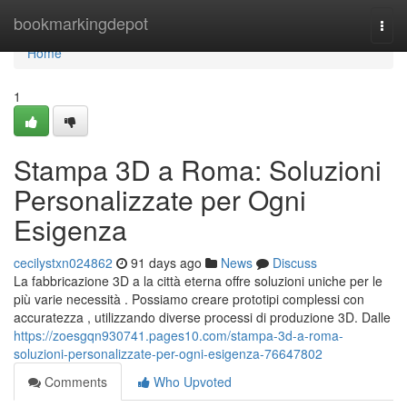
Home
bookmarkingdepot
Togg
navi
Home
1
Stampa 3D a Roma: Soluzioni
Personalizzate per Ogni
Esigenza
cecilystxn024862
91 days ago
News
Discuss
La fabbricazione 3D a la città eterna offre soluzioni uniche per le
più varie necessità . Possiamo creare prototipi complessi con
accuratezza , utilizzando diverse processi di produzione 3D. Dalle
https://zoesgqn930741.pages10.com/stampa-3d-a-roma-
soluzioni-personalizzate-per-ogni-esigenza-76647802
Comments
Who Upvoted