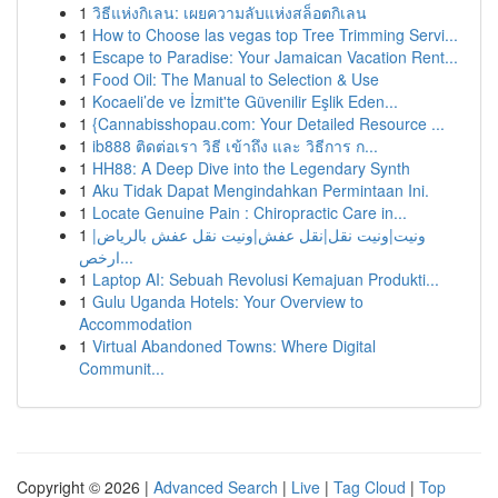
1
วิธีแห่งกิเลน: เผยความลับแห่งสล็อตกิเลน
1
How to Choose las vegas top Tree Trimming Servi...
1
Escape to Paradise: Your Jamaican Vacation Rent...
1
Food Oil: The Manual to Selection & Use
1
Kocaeli’de ve İzmit'te Güvenilir Eşlik Eden...
1
{Cannabisshopau.com: Your Detailed Resource ...
1
ib888 ติดต่อเรา วิธี เข้าถึง และ วิธีการ ก...
1
HH88: A Deep Dive into the Legendary Synth
1
Aku Tidak Dapat Mengindahkan Permintaan Ini.
1
Locate Genuine Pain : Chiropractic Care in...
1
ونيت|ونيت نقل|نقل عفش|ونيت نقل عفش بالرياض|
ارخص...
1
Laptop AI: Sebuah Revolusi Kemajuan Produkti...
1
Gulu Uganda Hotels: Your Overview to
Accommodation
1
Virtual Abandoned Towns: Where Digital
Communit...
Copyright © 2026 |
Advanced Search
|
Live
|
Tag Cloud
|
Top