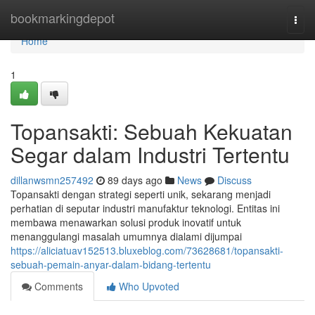
Home
bookmarkingdepot
Togg
navi
Home
1
Topansakti: Sebuah Kekuatan
Segar dalam Industri Tertentu
dillanwsmn257492
89 days ago
News
Discuss
Topansakti dengan strategi seperti unik, sekarang menjadi
perhatian di seputar industri manufaktur teknologi. Entitas ini
membawa menawarkan solusi produk inovatif untuk
menanggulangi masalah umumnya dialami dijumpai
https://aliciatuav152513.bluxeblog.com/73628681/topansakti-
sebuah-pemain-anyar-dalam-bidang-tertentu
Comments
Who Upvoted