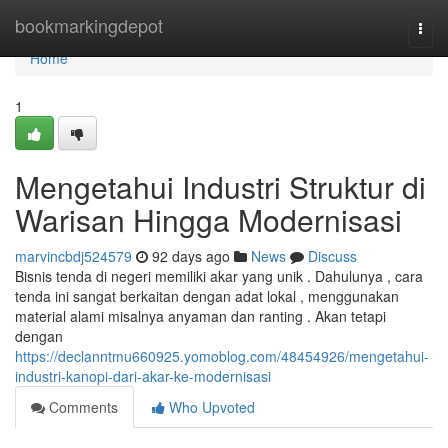
Home
bookmarkingdepot
Togg
navi
Home
1
Mengetahui Industri Struktur di
Warisan Hingga Modernisasi
marvincbdj524579
92 days ago
News
Discuss
Bisnis tenda di negeri memiliki akar yang unik . Dahulunya , cara
tenda ini sangat berkaitan dengan adat lokal , menggunakan
material alami misalnya anyaman dan ranting . Akan tetapi
dengan
https://declanntmu660925.yomoblog.com/48454926/mengetahui-
industri-kanopi-dari-akar-ke-modernisasi
Comments
Who Upvoted