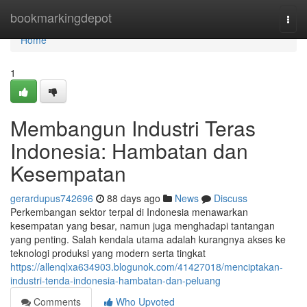
Home
bookmarkingdepot
Togg
navi
Home
1
Membangun Industri Teras
Indonesia: Hambatan dan
Kesempatan
gerardupus742696
88 days ago
News
Discuss
Perkembangan sektor terpal di Indonesia menawarkan
kesempatan yang besar, namun juga menghadapi tantangan
yang penting. Salah kendala utama adalah kurangnya akses ke
teknologi produksi yang modern serta tingkat
https://allenqlxa634903.blogunok.com/41427018/menciptakan-
industri-tenda-indonesia-hambatan-dan-peluang
Comments
Who Upvoted