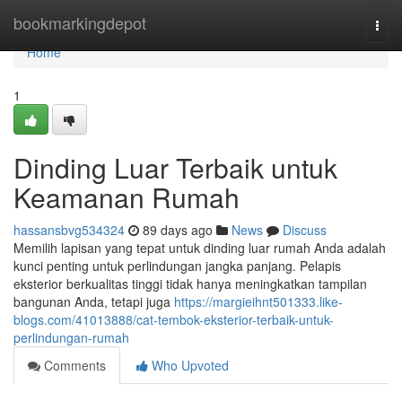
Home
bookmarkingdepot
Togg
navi
Home
1
Dinding Luar Terbaik untuk
Keamanan Rumah
hassansbvg534324
89 days ago
News
Discuss
Memilih lapisan yang tepat untuk dinding luar rumah Anda adalah
kunci penting untuk perlindungan jangka panjang. Pelapis
eksterior berkualitas tinggi tidak hanya meningkatkan tampilan
bangunan Anda, tetapi juga
https://margieihnt501333.like-
blogs.com/41013888/cat-tembok-eksterior-terbaik-untuk-
perlindungan-rumah
Comments
Who Upvoted