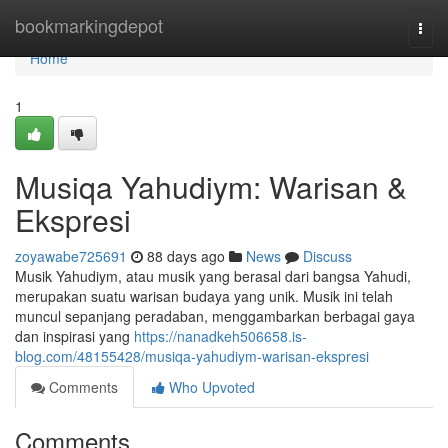
Home
bookmarkingdepot
Togg
navi
Home
1
Musiqa Yahudiym: Warisan &
Ekspresi
zoyawabe725691
88 days ago
News
Discuss
Musik Yahudiym, atau musik yang berasal dari bangsa Yahudi,
merupakan suatu warisan budaya yang unik. Musik ini telah
muncul sepanjang peradaban, menggambarkan berbagai gaya
dan inspirasi yang
https://nanadkeh506658.is-
blog.com/48155428/musiqa-yahudiym-warisan-ekspresi
Comments
Who Upvoted
Comments