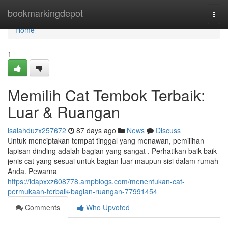
Home
bookmarkingdepot
Togg
navi
Home
1
Memilih Cat Tembok Terbaik:
Luar & Ruangan
isaiahduzx257672
87 days ago
News
Discuss
Untuk menciptakan tempat tinggal yang menawan, pemilihan
lapisan dinding adalah bagian yang sangat . Perhatikan baik-baik
jenis cat yang sesuai untuk bagian luar maupun sisi dalam rumah
Anda. Pewarna
https://idapxxz608778.ampblogs.com/menentukan-cat-
permukaan-terbaik-bagian-ruangan-77991454
Comments
Who Upvoted