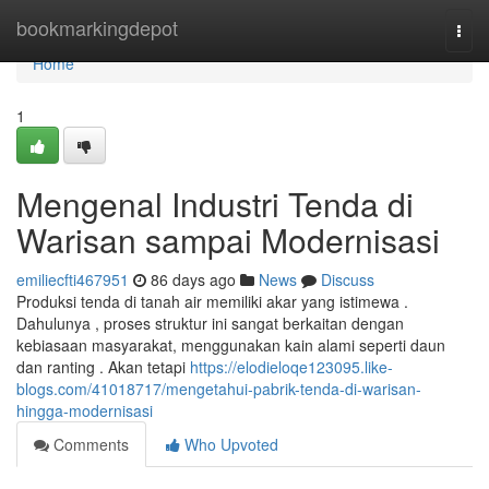
Home
bookmarkingdepot
Togg
navi
Home
1
Mengenal Industri Tenda di
Warisan sampai Modernisasi
emiliecfti467951
86 days ago
News
Discuss
Produksi tenda di tanah air memiliki akar yang istimewa .
Dahulunya , proses struktur ini sangat berkaitan dengan
kebiasaan masyarakat, menggunakan kain alami seperti daun
dan ranting . Akan tetapi
https://elodieloqe123095.like-
blogs.com/41018717/mengetahui-pabrik-tenda-di-warisan-
hingga-modernisasi
Comments
Who Upvoted