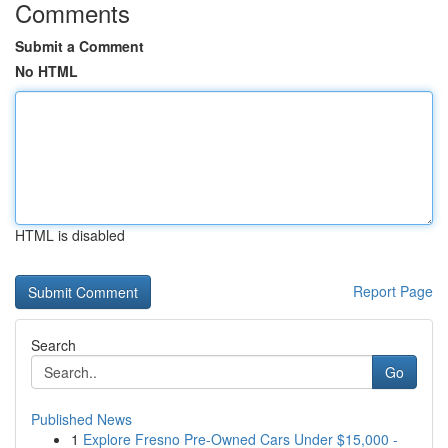
Comments
Submit a Comment
No HTML
HTML is disabled
Report Page
Search
Go
Published News
1
Explore Fresno Pre-Owned Cars Under $15,000 -