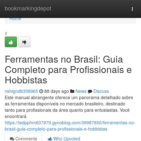
Home
bookmarkingdepot
Togg
navi
Home
1
Ferramentas no Brasil: Guia
Completo para Profissionais e
Hobbistas
rishigndb358965
88 days ago
News
Discuss
Este manual abrangente oferece um panorama detalhado sobre
as ferramentas disponíveis no mercado brasileiro, destinado
tanto para profissionais da área quanto para entusiastas. Você
encontrará
https://tedpphm607979.gynoblog.com/39987850/ferramentas-no-
brasil-guia-completo-para-profissionais-e-hobbistas
Comments
Who Upvoted