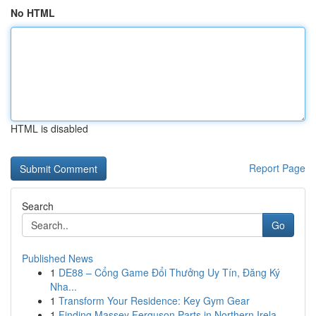
No HTML
HTML is disabled
Report Page
Search
Go
Published News
1
DE88 – Cổng Game Đổi Thưởng Uy Tín, Đăng Ký
Nha...
1
Transform Your Residence: Key Gym Gear
1
Finding Massey Ferguson Parts in Northern Irela...