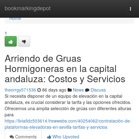
Home
bookmarkingdepot
Togg
navi
Home
1
Arriendo de Gruas
Hormigoneras en la capital
andaluza: Costos y Servicios
theorrgy571536
86 days ago
News
Discuss
Si necesita disponer de un equipo de elevación en la capital
andaluza, es crucial considerar la tarifa y las opciones ofrecidos.
Ofrecemos una amplia selección de grúas con diferentes alturas
para
https://liviafidz503614.frewwebs.com/40254062/contratación-de-
plataformas-elevadoras-en-sevilla-tarifas-y-servicios
Comments
Who Upvoted