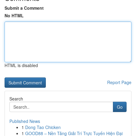
Submit a Comment
No HTML
HTML is disabled
Report Page
Search
Go
Published News
1
Dong Tao Chicken
1
GOOD88 – Nền Tảng Giải Trí Trực Tuyến Hiện Đại