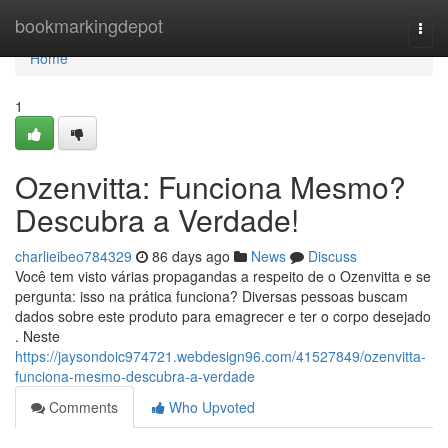
Home
bookmarkingdepot
Togg
navi
Home
1
Ozenvitta: Funciona Mesmo?
Descubra a Verdade!
charlieibeo784329
86 days ago
News
Discuss
Você tem visto várias propagandas a respeito de o Ozenvitta e se
pergunta: isso na prática funciona? Diversas pessoas buscam
dados sobre este produto para emagrecer e ter o corpo desejado
. Neste
https://jaysondoic974721.webdesign96.com/41527849/ozenvitta-
funciona-mesmo-descubra-a-verdade
Comments
Who Upvoted