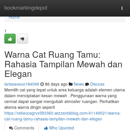
Home
bookmarkingdepot
Togg
navi
Home
1
Warna Cat Ruang Tamu:
Rahasia Tampilan Mewah dan
Elegan
larissaveuo184068
86 days ago
News
Discuss
Memilih cat yang tepat untuk area keluarga adalah elemen utama
dalam menciptakan kesan mewah . Penggunaan warna yang
cermat dapat sangat mengubah atmosfer ruangan. Perhatikan
skema warna dingin seperti
https://rebeccagrvx583360.wizzardsblog.com/41149021/warna-
cat-ruang-tamu-rahasia-tampilan-mewah-dan-elegan
Comments
Who Upvoted