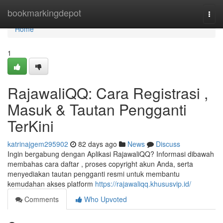
Home
bookmarkingdepot
Togg
navi
Home
1
RajawaliQQ: Cara Registrasi ,
Masuk & Tautan Pengganti
TerKini
katrinajgem295902
82 days ago
News
Discuss
Ingin bergabung dengan Aplikasi RajawaliQQ? Informasi dibawah
membahas cara daftar , proses copyright akun Anda, serta
menyediakan tautan pengganti resmi untuk membantu
kemudahan akses platform
https://rajawaliqq.khususvip.id/
Comments
Who Upvoted