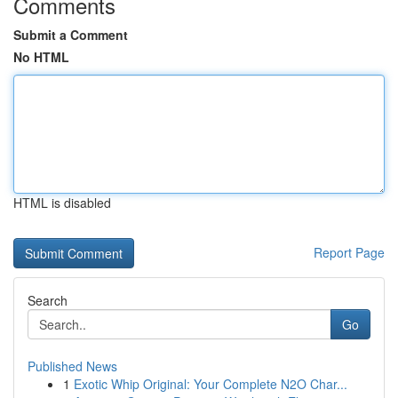
Comments
Submit a Comment
No HTML
HTML is disabled
Report Page
Search
Go
Published News
1
Exotic Whip Original: Your Complete N2O Char...