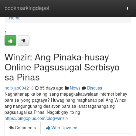
Home
bookmarkingdepot
Togg
navi
Home
1
Winzir: Ang Pinaka-husay
Online Pagsusugal Serbisyo
sa Pinas
nellxjap094213
85 days ago
News
Discuss
Naghahanap ka ba ng isang mapagkakatiwalaan internet bahay
para sa iyong pagtaya? Huwag nang maghanap pa! Ang Winzir
ang nangungunang desisyon para sa lahat tagahanga ng
pagsusugal sa Pinas. Nagbibigay ito ng
https://bingoplus.com/blog/winzir/
Comments
Who Upvoted