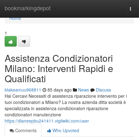
Home
bookmarkingdepot
Togg
navi
Home
1
Assistenza Condizionatori
Milano: Interventi Rapidi e
Qualificati
blakeamuu968811
85 days ago
News
Discuss
Hai Cercavi Necessiti di assistenza riparazione intervento per i
tuoi condizionatori a Milano? La nostra azienda ditta società è
specializzata in assistenza condizionatori riparazione
condizionatori manutenzione
https://dianeepbu241411.vigilwiki.com/user
Comments
Who Upvoted