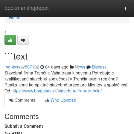
Home
bookmarkingdepot
Togg
navi
Home
1
```text
montysyav587102
84 days ago
News
Discuss
Stavebná firma Trenčín: Vaša trasa k novému Potrebujete
kvalifikovanú stavebnú spoločnosť v Trenčianskom regióne?
Realizujeme kompletné stavebné práce pre klientov a spoločnosti.
Od
https://www.bogostav.sk/stavebna-firma-trencin/
Comments
Who Upvoted
Comments
Submit a Comment
No HTML