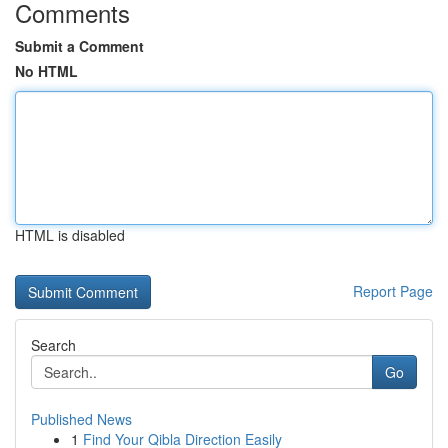
Comments
Submit a Comment
No HTML
HTML is disabled
Report Page
Search
Go
Published News
1
Find Your Qibla Direction Easily