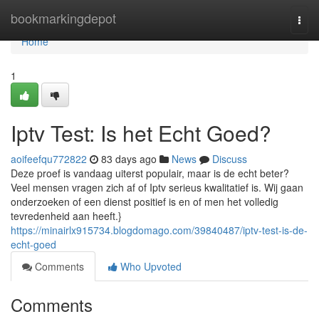
Home
bookmarkingdepot
Togg
navi
Home
1
Iptv Test: Is het Echt Goed?
aoifeefqu772822
83 days ago
News
Discuss
Deze proef is vandaag uiterst populair, maar is de echt beter?
Veel mensen vragen zich af of Iptv serieus kwalitatief is. Wij gaan
onderzoeken of een dienst positief is en of men het volledig
tevredenheid aan heeft.}
https://minairlx915734.blogdomago.com/39840487/iptv-test-is-de-
echt-goed
Comments
Who Upvoted
Comments