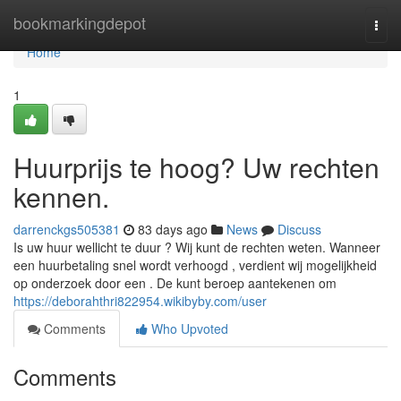
Home
bookmarkingdepot
Togg
navi
Home
1
Huurprijs te hoog? Uw rechten
kennen.
darrenckgs505381
83 days ago
News
Discuss
Is uw huur wellicht te duur ? Wij kunt de rechten weten. Wanneer
een huurbetaling snel wordt verhoogd , verdient wij mogelijkheid
op onderzoek door een . De kunt beroep aantekenen om
https://deborahthri822954.wikibyby.com/user
Comments
Who Upvoted
Comments