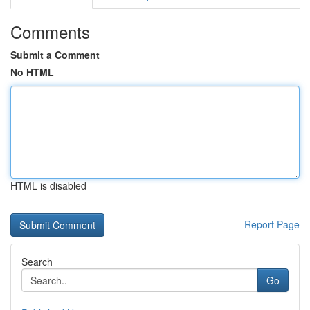
Comments
Submit a Comment
No HTML
HTML is disabled
Report Page
Search
Go