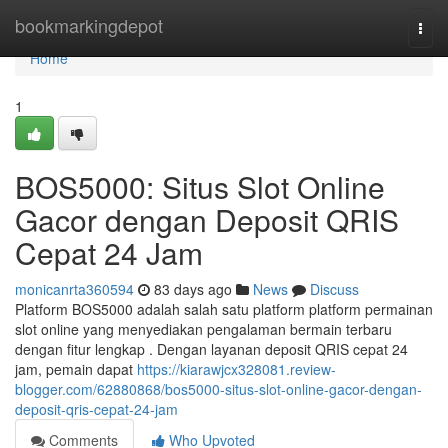
Home
bookmarkingdepot
Togg
navi
Home
1
BOS5000: Situs Slot Online
Gacor dengan Deposit QRIS
Cepat 24 Jam
monicanrta360594
83 days ago
News
Discuss
Platform BOS5000 adalah salah satu platform platform permainan
slot online yang menyediakan pengalaman bermain terbaru
dengan fitur lengkap . Dengan layanan deposit QRIS cepat 24
jam, pemain dapat
https://kiarawjcx328081.review-
blogger.com/62880868/bos5000-situs-slot-online-gacor-dengan-
deposit-qris-cepat-24-jam
Comments
Who Upvoted