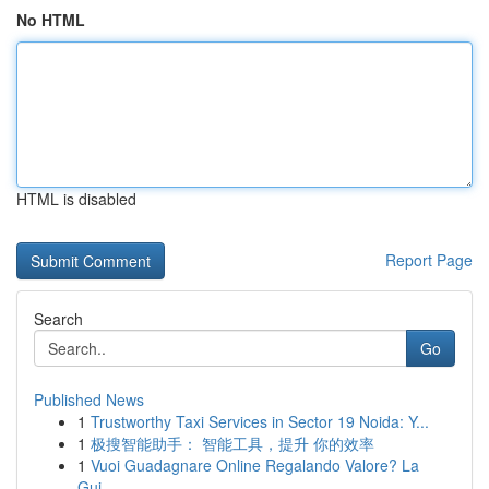
No HTML
HTML is disabled
Report Page
Search
Go
Published News
1
Trustworthy Taxi Services in Sector 19 Noida: Y...
1
极搜智能助手： 智能工具，提升 你的效率
1
Vuoi Guadagnare Online Regalando Valore? La
Gui...