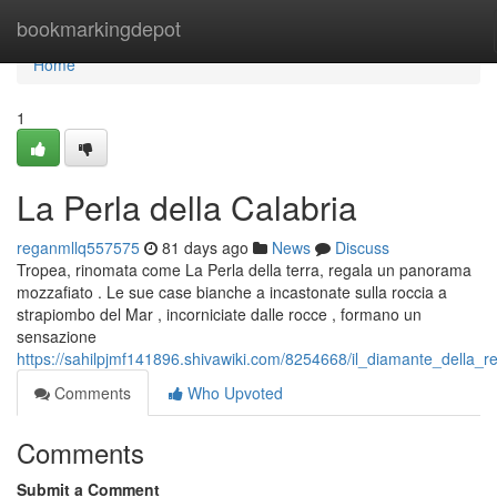
Home
bookmarkingdepot
Home
1
La Perla della Calabria
reganmllq557575
81 days ago
News
Discuss
Tropea, rinomata come La Perla della terra, regala un panorama
mozzafiato . Le sue case bianche a incastonate sulla roccia a
strapiombo del Mar , incorniciate dalle rocce , formano un
sensazione
https://sahilpjmf141896.shivawiki.com/8254668/il_diamante_della_r
Comments
Who Upvoted
Comments
Submit a Comment