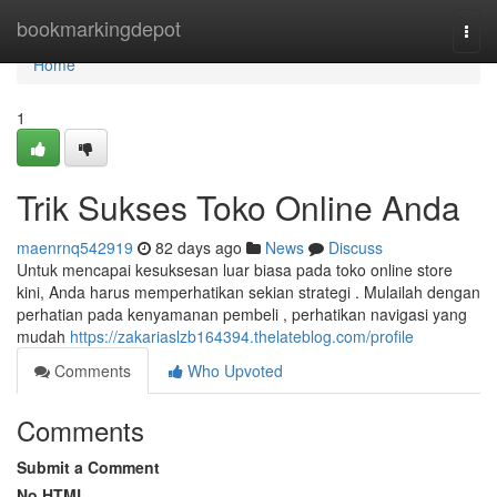
Home
bookmarkingdepot
Togg
navi
Home
1
Trik Sukses Toko Online Anda
maenrnq542919
82 days ago
News
Discuss
Untuk mencapai kesuksesan luar biasa pada toko online store
kini, Anda harus memperhatikan sekian strategi . Mulailah dengan
perhatian pada kenyamanan pembeli , perhatikan navigasi yang
mudah
https://zakariaslzb164394.thelateblog.com/profile
Comments
Who Upvoted
Comments
Submit a Comment
No HTML