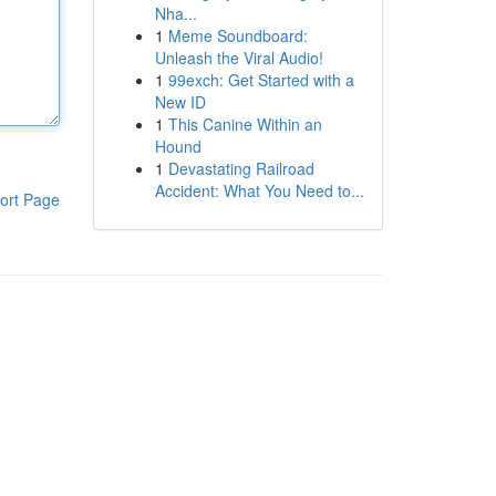
Nha...
1
Meme Soundboard:
Unleash the Viral Audio!
1
99exch: Get Started with a
New ID
1
This Canine Within an
Hound
1
Devastating Railroad
Accident: What You Need to...
ort Page