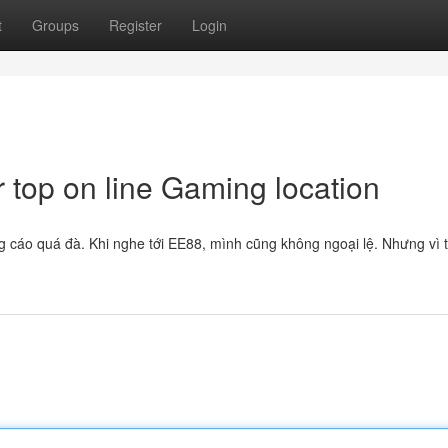
t
Groups
Register
Login
 top on line Gaming location
g cáo quá đà. Khi nghe tới EE88, mình cũng không ngoại lệ. Nhưng vì 