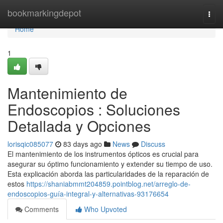
Home
bookmarkingdepot
Togg
navi
Home
1
Mantenimiento de
Endoscopios : Soluciones
Detallada y Opciones
lorisqic085077
83 days ago
News
Discuss
El mantenimiento de los instrumentos ópticos es crucial para
asegurar su óptimo funcionamiento y extender su tiempo de uso.
Esta explicación aborda las particularidades de la reparación de
estos
https://shaniabmmt204859.pointblog.net/arreglo-de-
endoscopios-guía-integral-y-alternativas-93176654
Comments
Who Upvoted