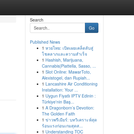
Search
Go
Published News
1
หวยไทย: เปิดเผยเคล็ดลับสู่
โชคลาภและความสำเร็จ
1
Hashish, Marijuana,
Cannabis|Piattella, Sasso, ...
1
Slot Online: MawarToto,
Alexistogel, dan Rupiah...
1
Lancashire Air Conditioning
Installation: Your ...
1
Uygun Fiyatlı IPTV Edinin :
Türkiye'nin Baş...
1
A Dragonborn’s Devotion:
The Golden Faith
1
ข่าวพรีเมียร์: บทวิเคราะห์สุด
ร้อนแรงก่อนเกมสุดส...
1
Understanding TOC