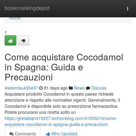
Home
bookmarkingdepot
Togg
navi
Home
1
Come acquistare Cocodamol
in Spagna: Guida e
Precauzioni
lewismtsu430437
81 days ago
News
Discuss
Acquistare prodotto Cocodamol in questo paese richiede
attenzione e rispetto alle normative vigenti. Generalmente, il
Cocodamol è disponibile solo su prescrizione farmaceutica.
Potete procurarsi una ricetta sotto un
https://gretablqn415257.techionblog.com/41555219/come-
acquistare-cocodamol-in-spagna-guida-e-precauzioni
Comments
Who Upvoted