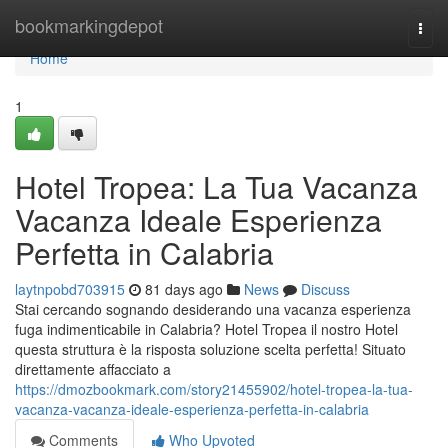
Home
bookmarkingdepot
Togg
navi
Home
1
Hotel Tropea: La Tua Vacanza
Vacanza Ideale Esperienza
Perfetta in Calabria
laytnpobd703915
81 days ago
News
Discuss
Stai cercando sognando desiderando una vacanza esperienza
fuga indimenticabile in Calabria? Hotel Tropea il nostro Hotel
questa struttura è la risposta soluzione scelta perfetta! Situato
direttamente affacciato a
https://dmozbookmark.com/story21455902/hotel-tropea-la-tua-
vacanza-vacanza-ideale-esperienza-perfetta-in-calabria
Comments
Who Upvoted