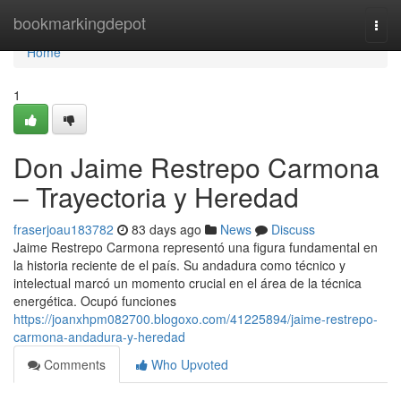
Home
bookmarkingdepot
Togg
navi
Home
1
Don Jaime Restrepo Carmona
– Trayectoria y Heredad
fraserjoau183782
83 days ago
News
Discuss
Jaime Restrepo Carmona representó una figura fundamental en
la historia reciente de el país. Su andadura como técnico y
intelectual marcó un momento crucial en el área de la técnica
energética. Ocupó funciones
https://joanxhpm082700.blogoxo.com/41225894/jaime-restrepo-
carmona-andadura-y-heredad
Comments
Who Upvoted