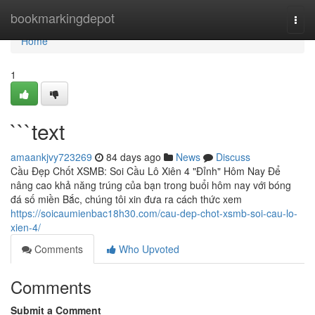
Home
bookmarkingdepot
Togg
navi
Home
1
```text
amaankjvy723269
84 days ago
News
Discuss
Cầu Đẹp Chốt XSMB: Soi Cầu Lô Xiên 4 "Đỉnh" Hôm Nay Để
nâng cao khả năng trúng của bạn trong buổi hôm nay với bóng
đá số miền Bắc, chúng tôi xin đưa ra cách thức xem
https://soicaumienbac18h30.com/cau-dep-chot-xsmb-soi-cau-lo-
xien-4/
Comments
Who Upvoted
Comments
Submit a Comment