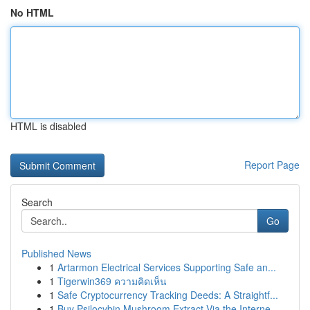
No HTML
HTML is disabled
Report Page
Search
Go
Published News
1
Artarmon Electrical Services Supporting Safe an...
1
Tigerwin369 ความคิดเห็น
1
Safe Cryptocurrency Tracking Deeds: A Straightf...
1
Buy Psilocybin Mushroom Extract Via the Interne...