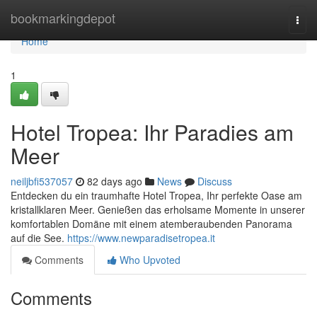
Home
bookmarkingdepot
Togg
navi
Home
1
Hotel Tropea: Ihr Paradies am
Meer
neiljbfi537057
82 days ago
News
Discuss
Entdecken du ein traumhafte Hotel Tropea, Ihr perfekte Oase am
kristallklaren Meer. Genießen das erholsame Momente in unserer
komfortablen Domäne mit einem atemberaubenden Panorama
auf die See.
https://www.newparadisetropea.it
Comments
Who Upvoted
Comments