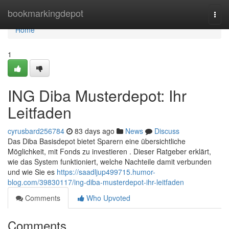
Home
bookmarkingdepot
Togg
navi
Home
1
ING Diba Musterdepot: Ihr
Leitfaden
cyrusbard256784
83 days ago
News
Discuss
Das Diba Basisdepot bietet Sparern eine übersichtliche
Möglichkeit, mit Fonds zu investieren . Dieser Ratgeber erklärt,
wie das System funktioniert, welche Nachteile damit verbunden
und wie Sie es
https://saadljup499715.humor-
blog.com/39830117/ing-diba-musterdepot-ihr-leitfaden
Comments
Who Upvoted
Comments