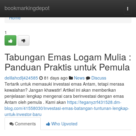
Home
bookmarkingdepot
Togg
navi
Home
1
Tabungan Emas Logam Mulia :
Panduan Praktis untuk Pemula
delilahcdlj424585
81 days ago
News
Discuss
Tertarik untuk memasuki investasi emas Antam, tetapi merasa
kewalahan? Jangan khawatir! Artikel ini akan memberikan
penjelasan lengkap mengenai cara berinvestasi dengan emas
Antam oleh pemula . Kami akan
https://teganyzrf431528.dm-
blog.com/41558030/investasi-emas-batangan-tuntunan-lengkap-
untuk-investor-baru
Comments
Who Upvoted