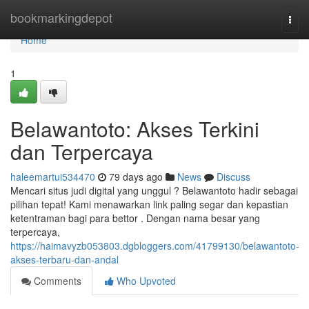
Home
bookmarkingdepot
Togg
navi
Home
1
Belawantoto: Akses Terkini
dan Terpercaya
haleemartui534470
79 days ago
News
Discuss
Mencari situs judi digital yang unggul ? Belawantoto hadir sebagai
pilihan tepat! Kami menawarkan link paling segar dan kepastian
ketentraman bagi para bettor . Dengan nama besar yang
terpercaya,
https://haimavyzb053803.dgbloggers.com/41799130/belawantoto-
akses-terbaru-dan-andal
Comments
Who Upvoted