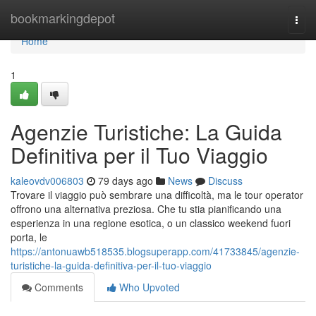
Home
bookmarkingdepot
Togg
navi
Home
1
Agenzie Turistiche: La Guida
Definitiva per il Tuo Viaggio
kaleovdv006803
79 days ago
News
Discuss
Trovare il viaggio può sembrare una difficoltà, ma le tour operator
offrono una alternativa preziosa. Che tu stia pianificando una
esperienza in una regione esotica, o un classico weekend fuori
porta, le
https://antonuawb518535.blogsuperapp.com/41733845/agenzie-
turistiche-la-guida-definitiva-per-il-tuo-viaggio
Comments
Who Upvoted