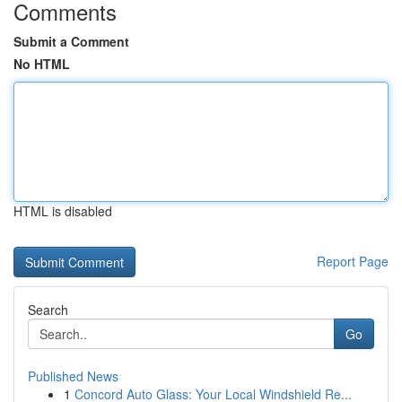
Comments
Submit a Comment
No HTML
HTML is disabled
Report Page
Search
Go
Published News
1
Concord Auto Glass: Your Local Windshield Re...