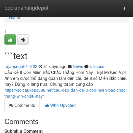
Home
bookmarkingdepot
Togg
navi
Home
1
```text
rajansnga011862
81 days ago
News
Discuss
Cầu Đề 8 Con Miền Bắc Chắc Thắng Hôm Nay - Bật Mí Kèo Vip!
Anh em cược thủ đang quan tâm đến cầu đề 8 số Miền Bắc chiều
nay? Đừng lo lắng nữa! Chúng tôi xin cung cấp
https://soicauxoso366.net/cau-dep-dan-de-8-con-mien-bac-chac-
thang-win-chieu-nay/
Comments
Who Upvoted
Comments
Submit a Comment