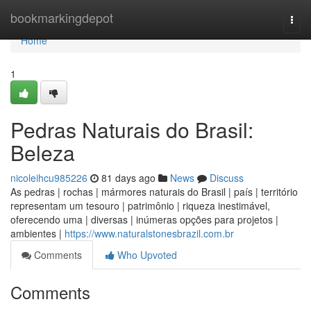
Home
bookmarkingdepot
Togg
navi
Home
1
Pedras Naturais do Brasil:
Beleza
nicoleihcu985226
81 days ago
News
Discuss
As pedras | rochas | mármores naturais do Brasil | país | território
representam um tesouro | patrimônio | riqueza inestimável,
oferecendo uma | diversas | inúmeras opções para projetos |
ambientes |
https://www.naturalstonesbrazil.com.br
Comments
Who Upvoted
Comments