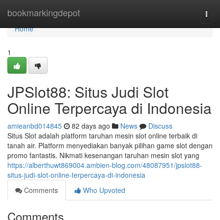
Home
bookmarkingdepot
Togg
navi
Home
1
JPSlot88: Situs Judi Slot
Online Terpercaya di Indonesia
amieanbd014845
82 days ago
News
Discuss
Situs Slot adalah platform taruhan mesin slot online terbaik di
tanah air. Platform menyediakan banyak pilihan game slot dengan
promo fantastis. Nikmati kesenangan taruhan mesin slot yang
https://alberthuwt869004.ambien-blog.com/48087951/jpslot88-
situs-judi-slot-online-terpercaya-di-indonesia
Comments
Who Upvoted
Comments