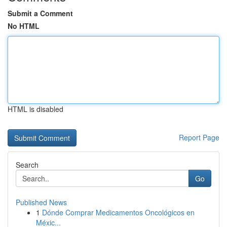
Submit a Comment
No HTML
HTML is disabled
Report Page
Search
Go
Published News
1
Dónde Comprar Medicamentos Oncológicos en
Méxic...