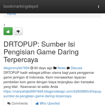
Home
bookmarkingdepot
Togg
navi
Home
1
DRTOPUP: Sumber Isi
Pengisian Game Daring
Terpercaya
diegorony947958
80 days ago
News
Discuss
DRTOPUP hadir sebagai pilihan utama bagi para penggemar
game jaringan di Indonesia. Kami menawarkan layanan
pembelian koin game dengan biaya terjangkau dan transaksi
yang kilat . Keamanan isi saldo Anda
https://mariyahqbdt997668.blogprodesign.com/62808883/drtopup-
sumber-isi-pengisian-game-daring-terpercaya
Comments
Who Upvoted