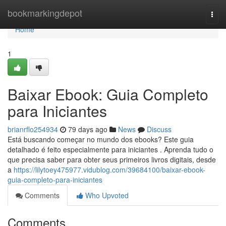
Home
bookmarkingdepot
Togg
navi
Home
1
Baixar Ebook: Guia Completo
para Iniciantes
brianrflo254934
79 days ago
News
Discuss
Está buscando começar no mundo dos ebooks? Este guia
detalhado é feito especialmente para iniciantes . Aprenda tudo o
que precisa saber para obter seus primeiros livros digitais, desde
a
https://lilytoey475977.vidublog.com/39684100/baixar-ebook-
guia-completo-para-iniciantes
Comments
Who Upvoted
Comments