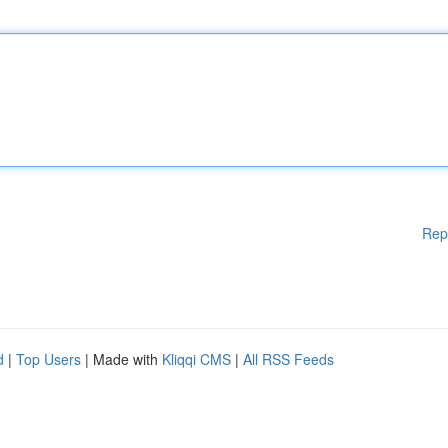
Rep
d
|
Top Users
| Made with
Kliqqi CMS
|
All RSS Feeds