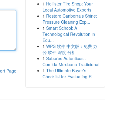
1
Hollister Tire Shop: Your
Local Automotive Experts
1
Restore Canberra's Shine:
Pressure Cleaning Exp...
1
Smart School: A
Technological Revolution in
Edu...
1
WPS 软件 中文版：免费 办
公 软件 深度 分析
1
Sabores Auténticos :
Comida Mexicana Tradicional
1
The Ultimate Buyer's
ort Page
Checklist for Evaluating R...