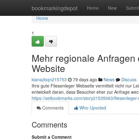
Home
bookmarkingdepot
Home
New
Submi
Home
1
Mehr regionale Anfragen d
Website
kianazbqn215753
79 days ago
News
Discuss
Ihre gute Fliesenleger Webseite vermittelt nicht nur 
entwickelt daran, dass Besucher eher zur Anfrage we
https://setbookmarks.com/story21535063/fliesenleger
Comments
Who Upvoted
Comments
Submit a Comment