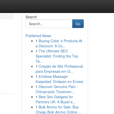
Search
Go
Published News
1
Buying Coke 's Products At
a Discount: A Co...
1
The Ultimate SEO
Specialist: Finding the Top
Ta...
1
Criação de Site Profissional
para Empresas em G...
1
Erotiese Massage
Kaapstad: Ontspan en Ervaar
1
Discover Genuine Pain :
Chiropractic Treatmen...
1
Best Sex Gadgets for
Partners UK: A Buyer's...
1
Bulk Ammo for Sale: Buy
Cheap Bulk Ammo Online ...